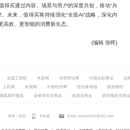
得买通过内容、场景与用户的深度共创，推动“兴
。未来，值得买将持续强化“全面AI”战略，深化内
更高效、更智能的消费新生态。
(编辑 张晖)
全国工商联
求是网
光明理论网
中国光彩事业
信
人民网
央视网
中国经济网
经济参考报
新浪财经
搜狐财经频道
金银珠宝业商会
旅游业商会
纺织服装业商
终审：杜鹃
手机看
Email: zhgsw2016@163.com