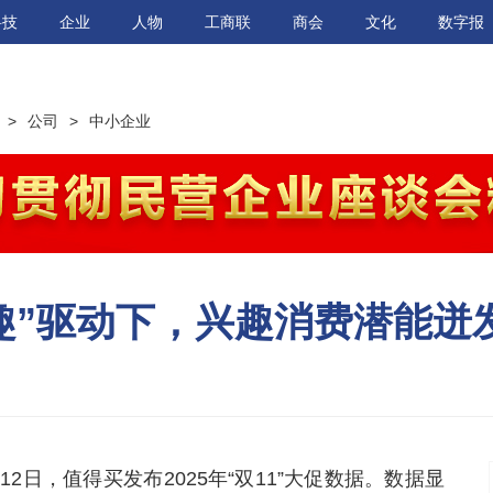
科技
企业
人物
工商联
商会
文化
数字报
>
公司
>
中小企业
兴趣”驱动下，兴趣消费潜能迸
日，值得买发布2025年“双11”大促数据。数据显