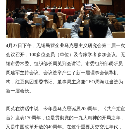
4
月
27
日下午，无锡民营企业马克思主义研究会第二届一次
会议召开，
100
多位会员（单位）及专家学者参加会议。无
锡市委常委、组织部长周英到会讲话。市委组织部调研员
周建军主持会议。会议选举产生了新一届理事会领导机
构，红豆集团党委书记、董事局主席兼
CEO
周海江当选为
新一届会长。
周英在讲话中说，今年是马克思诞辰
200
周年、《共产党宣
言》发表
170
周年，也是贯彻党的十九大精神的开局之年，
又是中国改革开放的
40
周年。在这个重要历史交汇年代，