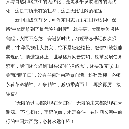
人与自然和谐共生的现代化，是走和平发展道路的现代
化。这是前所未有的壮举，这是无比壮阔的征途！
新中国成立前夕，毛泽东同志力主在国歌歌词中保
留“中华民族到了最危险的时候”，就是要让大家始终保持
警醒，安而不忘危；奋进新时代，习近平总书记多次强
调，“中华民族伟大复兴，绝不是轻轻松松、敲锣打鼓就能
实现的”。前进道路上，世界格局风云变幻、改革发展任务
繁重，我们还会遇到“回头浪”和“拦路虎”，还要攻克“娄山
关”和“腊子口”，没有任何理由骄傲自满、松劲歇脚，必须
永葆革命精神、斗争精神，必须乘势而上、再接再厉、接
续奋斗。
“无限的过去都以现在为归宿，无限的未来都以现在为
渊源。”不忘初心，牢记使命，永远奋斗，在时间长河中前
行的中国共产党，必将永远年轻！