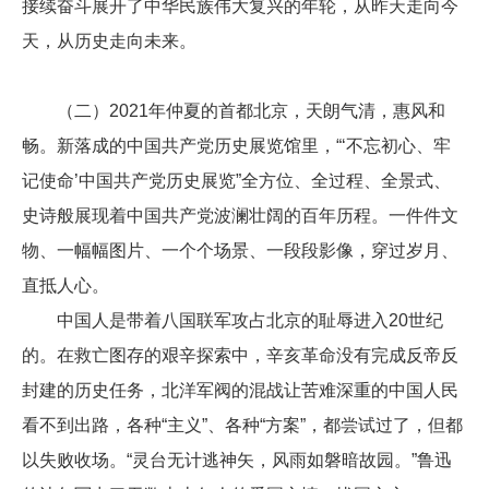
接续奋斗展开了中华民族伟大复兴的年轮，从昨天走向今
天，从历史走向未来。
（二）2021年仲夏的首都北京，天朗气清，惠风和
畅。新落成的中国共产党历史展览馆里，“‘不忘初心、牢
记使命’中国共产党历史展览”全方位、全过程、全景式、
史诗般展现着中国共产党波澜壮阔的百年历程。一件件文
物、一幅幅图片、一个个场景、一段段影像，穿过岁月、
直抵人心。
中国人是带着八国联军攻占北京的耻辱进入20世纪
的。在救亡图存的艰辛探索中，辛亥革命没有完成反帝反
封建的历史任务，北洋军阀的混战让苦难深重的中国人民
看不到出路，各种“主义”、各种“方案”，都尝试过了，但都
以失败收场。“灵台无计逃神矢，风雨如磐暗故园。”鲁迅