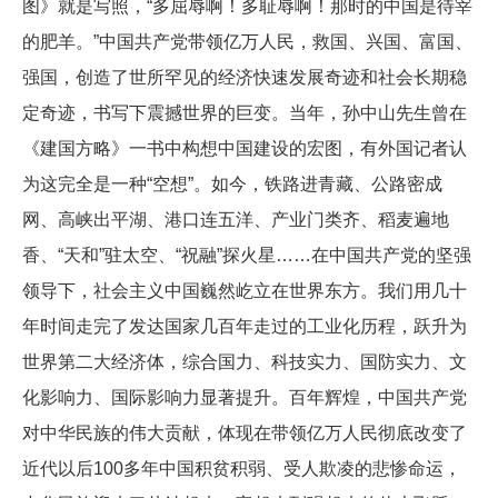
图》就是写照，“多屈辱啊！多耻辱啊！那时的中国是待宰
的肥羊。”中国共产党带领亿万人民，救国、兴国、富国、
强国，创造了世所罕见的经济快速发展奇迹和社会长期稳
定奇迹，书写下震撼世界的巨变。当年，孙中山先生曾在
《建国方略》一书中构想中国建设的宏图，有外国记者认
为这完全是一种“空想”。如今，铁路进青藏、公路密成
网、高峡出平湖、港口连五洋、产业门类齐、稻麦遍地
香、“天和”驻太空、“祝融”探火星……在中国共产党的坚强
领导下，社会主义中国巍然屹立在世界东方。我们用几十
年时间走完了发达国家几百年走过的工业化历程，跃升为
世界第二大经济体，综合国力、科技实力、国防实力、文
化影响力、国际影响力显著提升。百年辉煌，中国共产党
对中华民族的伟大贡献，体现在带领亿万人民彻底改变了
近代以后100多年中国积贫积弱、受人欺凌的悲惨命运，