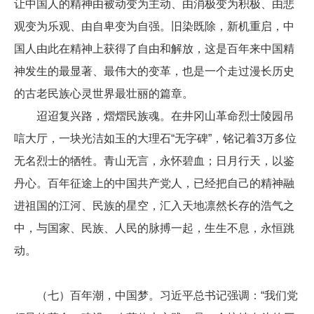
让中国人的精神由被动变为主动、由消极变为积极、由悲
观变为乐观、由自卑变为自强。旧染既除，新机重启，中
国人由此在精神上获得了自由和解放，这是百年来中国精
神发生的最显著、最伟大的变革，也是一个走过漫长历史
的古老民族心灵世界最壮丽的篇章。
迢迢复兴路，熠熠民族魂。在井冈山革命烈士陵园吊
唁大厅，一块光洁如玉的大理石“无字碑”，铭记着3万多位
无名烈士的牺牲。青山无言，永怀碧血；日月行天，以鉴
丹心。百年征途上的中国共产党人，已经把自己的精神融
进祖国的江河、民族的星空，汇入天地凛然长存的浩气之
中，与国家、民族、人民的脉搏一起，生生不息，永恒跳
动。
（七）百年潮，中国梦。习近平总书记强调：“我们党