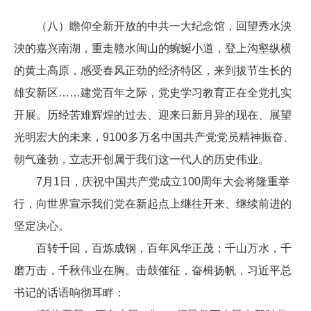
（八）瞻仰全新开放的中共一大纪念馆，回望秀水泱
泱的嘉兴南湖，重走赣水闽山的蜿蜒小道，登上沟壑纵横
的黄土高原，感受春风正劲的经济特区，来到拔节生长的
雄安新区……建党百年之际，党史学习教育正在全党扎实
开展。历经苦难辉煌的过去、迎来日新月异的现在、展望
光明宏大的未来，9100多万名中国共产党党员精神振奋、
朝气蓬勃，立志开创属于我们这一代人的历史伟业。
7月1日，庆祝中国共产党成立100周年大会将隆重举
行，向世界宣示我们党在新起点上继往开来、继续前进的
坚定决心。
百转千回，百炼成钢，百年风华正茂；千山万水，千
磨万击，千秋伟业在胸。击鼓催征，奋楫扬帆，习近平总
书记的话语响彻耳畔：