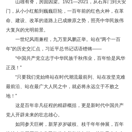
山雄有脊，房固因梁。1921—2021，从石库门到天安
门，从小小红船到巍巍巨轮，一百年前的红色火种，在革
命、建设、改革的道路上已成燎原之势，照亮中华民族伟
大复兴的光明前景。
一世纪风雨兼程，九万里风鹏正举。站在“两个一百
年”的历史交汇点，习近平总书记话语铿锵——
“中国共产党立志于中华民族千秋伟业，百年恰是风华
正茂！”
“只要我们党始终站在时代潮流最前列、站在攻坚克难
最前沿、站在最广大人民之中，就必将永远立于不败之
地！”
这是百年非凡征程的精辟概括，更是新时代中国共产
党人开辟未来的壮志雄心。
如同参天巨树，新芽岁岁破枝、枝干年年伸展，百年