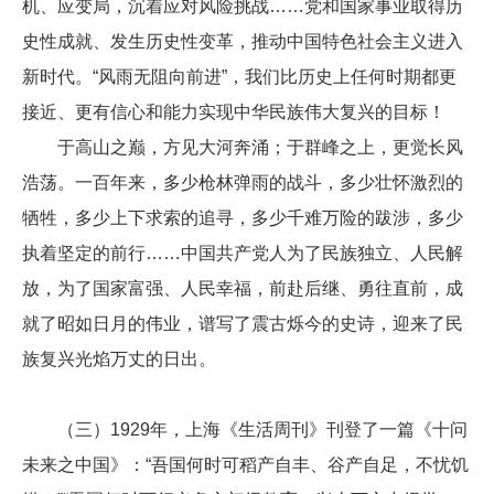
机、应变局，沉着应对风险挑战……党和国家事业取得历
史性成就、发生历史性变革，推动中国特色社会主义进入
新时代。“风雨无阻向前进”，我们比历史上任何时期都更
接近、更有信心和能力实现中华民族伟大复兴的目标！
于高山之巅，方见大河奔涌；于群峰之上，更觉长风
浩荡。一百年来，多少枪林弹雨的战斗，多少壮怀激烈的
牺牲，多少上下求索的追寻，多少千难万险的跋涉，多少
执着坚定的前行……中国共产党人为了民族独立、人民解
放，为了国家富强、人民幸福，前赴后继、勇往直前，成
就了昭如日月的伟业，谱写了震古烁今的史诗，迎来了民
族复兴光焰万丈的日出。
（三）1929年，上海《生活周刊》刊登了一篇《十问
未来之中国》：“吾国何时可稻产自丰、谷产自足，不忧饥