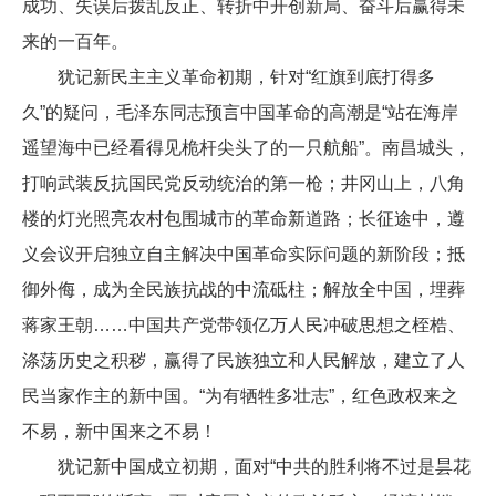
成功、失误后拨乱反正、转折中开创新局、奋斗后赢得未
来的一百年。
犹记新民主主义革命初期，针对“红旗到底打得多
久”的疑问，毛泽东同志预言中国革命的高潮是“站在海岸
遥望海中已经看得见桅杆尖头了的一只航船”。南昌城头，
打响武装反抗国民党反动统治的第一枪；井冈山上，八角
楼的灯光照亮农村包围城市的革命新道路；长征途中，遵
义会议开启独立自主解决中国革命实际问题的新阶段；抵
御外侮，成为全民族抗战的中流砥柱；解放全中国，埋葬
蒋家王朝……中国共产党带领亿万人民冲破思想之桎梏、
涤荡历史之积秽，赢得了民族独立和人民解放，建立了人
民当家作主的新中国。“为有牺牲多壮志”，红色政权来之
不易，新中国来之不易！
犹记新中国成立初期，面对“中共的胜利将不过是昙花