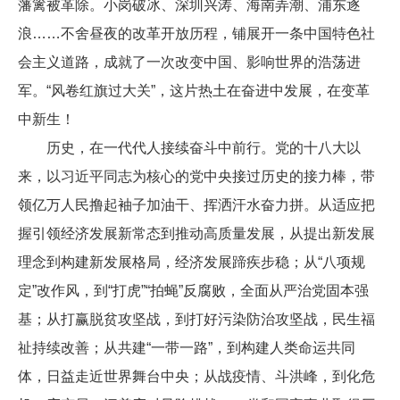
藩篱被革除。小岗破冰、深圳兴涛、海南弄潮、浦东逐
浪……不舍昼夜的改革开放历程，铺展开一条中国特色社
会主义道路，成就了一次改变中国、影响世界的浩荡进
军。“风卷红旗过大关”，这片热土在奋进中发展，在变革
中新生！
历史，在一代代人接续奋斗中前行。党的十八大以
来，以习近平同志为核心的党中央接过历史的接力棒，带
领亿万人民撸起袖子加油干、挥洒汗水奋力拼。从适应把
握引领经济发展新常态到推动高质量发展，从提出新发展
理念到构建新发展格局，经济发展蹄疾步稳；从“八项规
定”改作风，到“打虎”“拍蝇”反腐败，全面从严治党固本强
基；从打赢脱贫攻坚战，到打好污染防治攻坚战，民生福
祉持续改善；从共建“一带一路”，到构建人类命运共同
体，日益走近世界舞台中央；从战疫情、斗洪峰，到化危