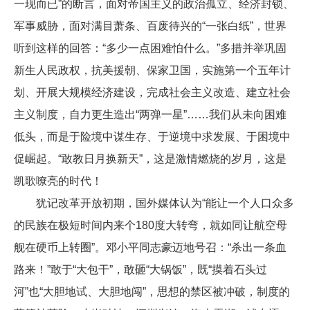
一现而已”的断言，面对帝国主义的政治孤立、经济封锁、
军事威胁，面对满目萧条、百废待兴的“一张白纸”，世界
听到这样的回答：“多少一点困难怕什么。”多措并举巩固
新生人民政权，抗美援朝、保家卫国，实施第一个五年计
划、开展大规模经济建设，完成社会主义改造、建立社会
主义制度，自力更生造出“两弹一星”……我们从未向困难
低头，而是于险境中谋生存、于逆境中求发展、于困境中
促崛起。“敢教日月换新天”，这是激情燃烧的岁月，这是
凯歌嘹亮的时代！
犹记改革开放初期，国外媒体认为“能让一个人口众多
的民族在极短时间内来个180度大转弯，就如同让航空母
舰在硬币上转圈”。邓小平同志豪迈地号召：“杀出一条血
路来！”敢于“大包干”，敢砸“大锅饭”，既“摸着石头过
河”也“大胆地试、大胆地闯”，思想的禁区被冲破，制度的