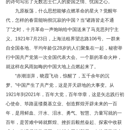
的诗句写出了无数志士仁人的爱国之情、忧国之心。
九原板荡，什么思想能够点燃革命的星火？觉醒年
代，怎样的春雷能响彻沉寂的中国？当“诸路皆走不通
了”之时，十月革命一声炮响给中国送来了马克思列宁主
义。1921年7月23日，上海法租界望志路106号。一群来
自全国各地、平均年龄仅28岁的人们聚集在一起，秘密举
行中国共产党第一次全国代表大会。一个新的革命火种，
就这样在风雨如晦的中国大地上点燃起来了。
“赤潮澎湃，晓霞飞动，惊醒了，五千余年的沉
梦。”中国产生了共产党，这是开天辟地的大事变。从
1921年到2021年，百年大党，百年华章，这是矢志践行初
心使命、筚路蓝缕奠基立业、创造辉煌开辟未来的一百
年，是用鲜血、汗水、泪水、勇气、智慧、力量写就的一
百年，是苦难中铸就辉煌、挫折后毅然奋起、探索中收获