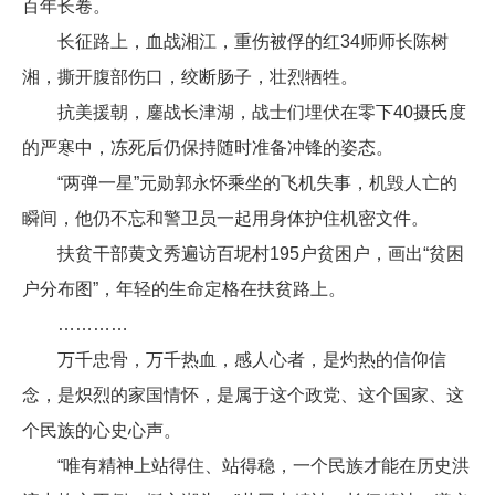
百年长卷。
长征路上，血战湘江，重伤被俘的红34师师长陈树
湘，撕开腹部伤口，绞断肠子，壮烈牺牲。
抗美援朝，鏖战长津湖，战士们埋伏在零下40摄氏度
的严寒中，冻死后仍保持随时准备冲锋的姿态。
“两弹一星”元勋郭永怀乘坐的飞机失事，机毁人亡的
瞬间，他仍不忘和警卫员一起用身体护住机密文件。
扶贫干部黄文秀遍访百坭村195户贫困户，画出“贫困
户分布图”，年轻的生命定格在扶贫路上。
…………
万千忠骨，万千热血，感人心者，是灼热的信仰信
念，是炽烈的家国情怀，是属于这个政党、这个国家、这
个民族的心史心声。
“唯有精神上站得住、站得稳，一个民族才能在历史洪