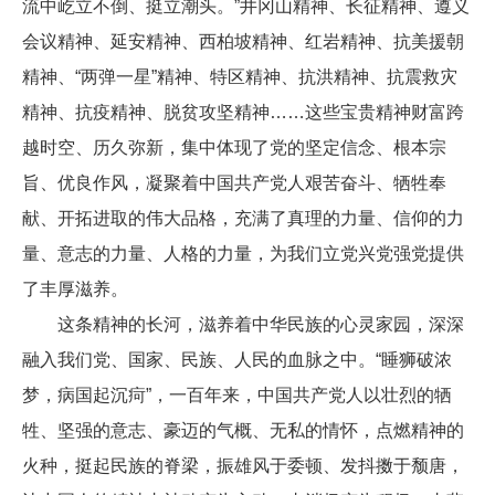
流中屹立不倒、挺立潮头。”井冈山精神、长征精神、遵义
会议精神、延安精神、西柏坡精神、红岩精神、抗美援朝
精神、“两弹一星”精神、特区精神、抗洪精神、抗震救灾
精神、抗疫精神、脱贫攻坚精神……这些宝贵精神财富跨
越时空、历久弥新，集中体现了党的坚定信念、根本宗
旨、优良作风，凝聚着中国共产党人艰苦奋斗、牺牲奉
献、开拓进取的伟大品格，充满了真理的力量、信仰的力
量、意志的力量、人格的力量，为我们立党兴党强党提供
了丰厚滋养。
这条精神的长河，滋养着中华民族的心灵家园，深深
融入我们党、国家、民族、人民的血脉之中。“睡狮破浓
梦，病国起沉疴”，一百年来，中国共产党人以壮烈的牺
牲、坚强的意志、豪迈的气概、无私的情怀，点燃精神的
火种，挺起民族的脊梁，振雄风于委顿、发抖擞于颓唐，