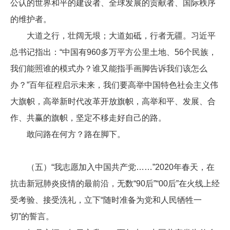
公认的世界和平的建设者、全球发展的贡献者、国际秩序
的维护者。
大道之行，壮阔无垠；大道如砥，行者无疆。习近平
总书记指出：“中国有960多万平方公里土地、56个民族，
我们能照谁的模式办？谁又能指手画脚告诉我们该怎么
办？”百年征程启示未来，我们要高举中国特色社会主义伟
大旗帜，高举新时代改革开放旗帜，高举和平、发展、合
作、共赢的旗帜，坚定不移走好自己的路。
敢问路在何方？路在脚下。
（五）“我志愿加入中国共产党……”2020年春天，在
抗击新冠肺炎疫情的最前沿，无数“90后”“00后”在火线上经
受考验、接受洗礼，立下“随时准备为党和人民牺牲一
切”的誓言。