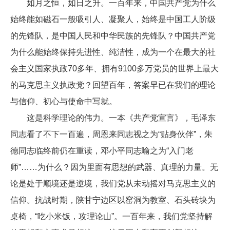
如月之恒，如日之升。一百年来，中国共产党为什么
始终能如磁石一般吸引人、凝聚人，始终是中国工人阶级
的先锋队，是中国人民和中华民族的先锋队？中国共产党
为什么能始终保持先进性、纯洁性，成为一个在最大的社
会主义国家执政70多年、拥有9100多万党员的世界上最大
的马克思主义执政党？回望百年，答案早已在我们的理论
与信仰、初心与使命中写就。
这是科学理论的伟力。一本《共产党宣言》，毛泽东
同志看了不下一百遍，周恩来同志视之为“贴身伙伴”，朱
德同志临终前仍在重读，邓小平同志喻之为“入门老
师”……为什么？因为里面有思想的武器、真理的力量。无
论是处于顺境还是逆境，我们党从未动摇对马克思主义的
信仰。抗战时期，陕甘宁边区以窑洞为教室、石头砖块为
桌椅，“吃小米饭，攻理论山”。一百年来，我们党坚持解