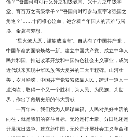
馑？”“吾国何时可行义务之初级教育、兴十万之中级学
堂、育百万之高级学子？”“吾国何时可参与寰宇诸强国之
角逐？”……十问椎心泣血，饱含着当年国人的苦难与屈
辱、希冀与梦想。
“星火燎大原，滥觞成瀛海”。自从有了中国共产党，
中国革命的面貌焕然一新。建立中国共产党、成立中华人
民共和国、推进改革开放和中国特色社会主义事业，成为
近代以来实现中华民族伟大复兴的三大里程碑。山河壮
美，岁月峥嵘，中国共产党紧紧依靠人民，跨过一道又一
道沟坎，取得一个又一个胜利，为人民、为民族、为世
界，作出了彪炳史册的伟大贡献——
一百年来，我们党为人民谋幸福。人民对美好生活的
向往，就是我们的奋斗目标。无论是打土豪、分田地还是
开展抗日战争、建立新中国，无论是开展社会主义革命和