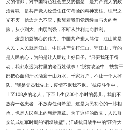
义的信仰，对中国特色社会主义的信念，是共产党人的政
治灵魂，是共产党人经受住任何考验的精神支柱。理想之
光不灭，信念之光不灭，照耀着我们党历经血与火的考
验，从小到大、由弱到强，不断从胜利走向胜利。
这是如磐初心的伟力。中国共产党人笃信：江山就是
人民，人民就是江山。中国共产党打江山、守江山，守的
是人民的心，为的是让人民过上好日子。“只要我还干得
动，我都永远为村里的老百姓做事！”脱贫攻坚中，扶贫干
部把心血和汗水洒遍千山万水、千家万户，不让一个人掉
队。“我是党员我先上，疫情不退我不退。”抗疫斗争中，
上至108岁的老人，下至出生仅30个小时的婴儿，我们不
放弃一名患者，不放弃任何希望。这是为民初心的一脉相
承，也是人民至上的崭新篇章。为了这样的政党，人民群
众筑成红军时期的“铜墙铁壁”，汇成抗日战争中的“汪洋大