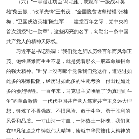
（六）“一等渡江功臣”马毛姐，志愿军“一级战斗英
雄”柴云振，“改革先锋”王书茂，“全国脱贫攻坚楷模”张桂
梅，“卫国戍边英雄”陈红军……建党百年之际，党中央将
首次颁授“七一勋章”，这些闪亮的名字，勾勒出一条中国
共产党人的精神天际线。
习近平总书记强调：“我们党之所以历经百年而风华正
茂、饱经磨难而生生不息，就是凭着那么一股革命加拼命
的强大精神。”世界上没有哪个党像我们党这样，遭遇过如
此多的艰难险阻，经历过如此多的生死考验，付出过如此
多的惨烈牺牲。一百年来，马克思主义唤醒了“为真理而斗
争”的革命激情，一代代中国共产党人笃定共产主义远大理
想，锤炼了不畏强敌、不惧风险、敢于斗争、勇于胜利的
风骨和品质。一寸山河一寸血，一抔热土一抔魂，我们党
在非凡征途之中铸就伟大精神，绘就中华民族伟大精神的