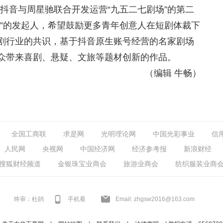
是抖音与周星驰联合开发运营“九五二七剧场”的第二
”的发起人
，
希望鼓励更多青年创意人在短剧体裁下
剧行业的共识，基于抖音原生账号经营的名家剧场
众带来喜剧、悬疑、文旅等题材创新的作品。
（
编辑 牛畅
）
全国工商联
求是网
光明理论网
中国光彩事业
信
人民网
央视网
中国经济网
经济参考报
新浪财经
搜狐财经频道
金银珠宝业商会
旅游业商会
纺织服装业商
终审：杜鹃
手机看
Email: zhgsw2016@163.com