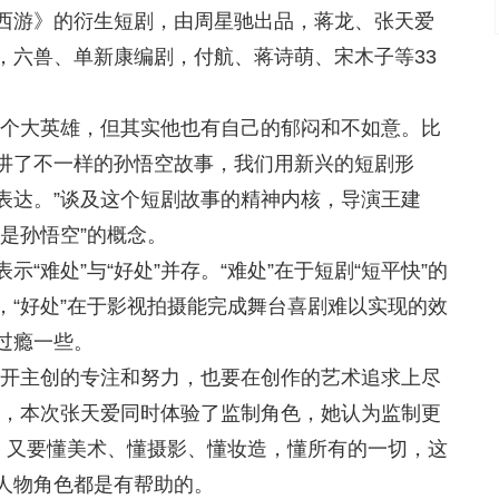
西游》
的
衍生短剧
，
由周星驰出品，蒋龙、张天爱
，六兽、单新康编剧，付航、蒋诗萌、宋木子等33
一个大英雄，但其实他也有自己的郁闷和不如意。比
讲了不一样的孙悟空故事，我们用新兴的短剧形
表达。”谈及这个短剧故事的精神内核，导演王建
是孙悟空”的概念
。
示“难处”与“好处”并存
。“
难处”
在于短剧“短平快”的
，
“
好处
”
在于影视拍摄能完成舞台喜剧难以实现的效
过瘾一些。
不开主创的专注和努力，也要在创作的艺术追求上尽
演，本次张天爱同时体验了监制角色，她认为监制更
作，又要懂美术、懂摄影、懂妆造，懂所有的一切，这
人物角色都是有帮助的。