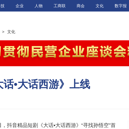
科技
企业
人物
工商联
商会
文化
数字报
>
文化
大话•大话西游》上线
6日，抖音精品短剧《大话•大话西游》“寻找孙悟空”首