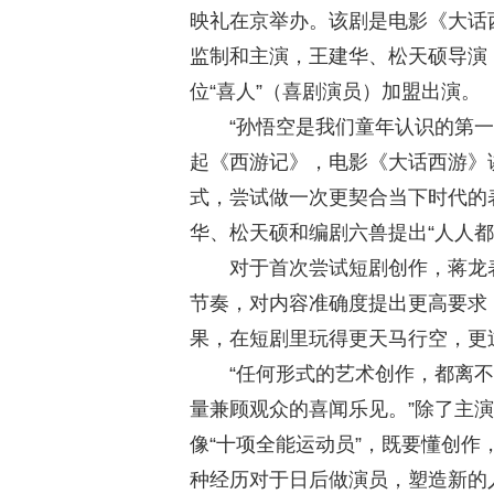
映礼在京举办。该剧
是
电影《大话
监制和主演，王建华、松天硕导演
位“喜人”（喜剧演员）加盟出演。
“孙悟空是我们童年认识的第
起《西游记》，电影《大话西游》
式，尝试做一次更契合当下时代的
华、松天硕和编剧六兽提出“人人都
对于首次尝试短剧创作，蒋龙表
节奏，对内容准确度提出更高要求
果，在短剧里玩得更天马行空，更
“任何形式的艺术创作，都离
量兼顾观众的喜闻乐见。”除了主
像“十项全能运动员”，既要懂创
种经历对于日后做演员，塑造新的